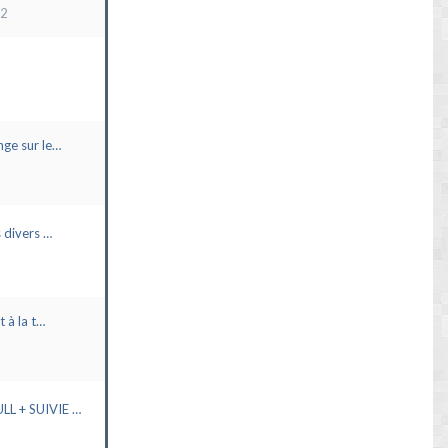
22
ge sur le…
 divers …
t à la t…
L + SUIVIE …