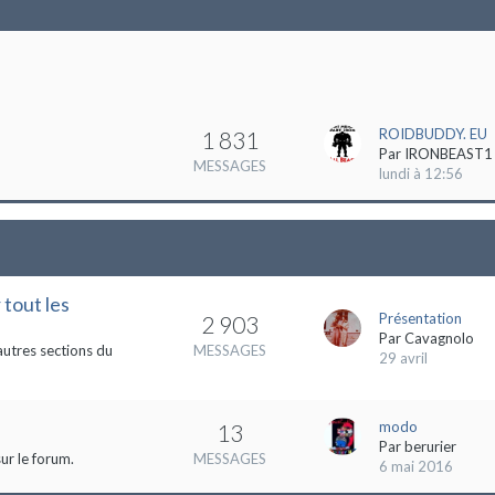
ROIDBUDDY. EU
1 831
Par
IRONBEAST1
MESSAGES
lundi à 12:56
 tout les
Présentation
2 903
Par
Cavagnolo
autres sections du
MESSAGES
29 avril
modo
13
Par
berurier
ur le forum.
MESSAGES
6 mai 2016