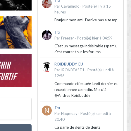
Trx
Par
Cavagnolo
·
Posté(e)
il y a 15
heures
Bonjour mon ami J'arrive pas a te mp
Trx
Par
Freezer
·
Posté(e)
hier à 04:59
C'est un message indésirable (spam),
c'est courant sur les forums.
ROIDBUDDY. EU
Par
IRONBEAST1
·
Posté(e)
lundi à
12:56
Commande effectuée lundi dernier et
réceptionnee ce matin. Merci à
@Andrea Roidbuddy
Trx
Par
Naqmuay
·
Posté(e)
samedi à
20:40
Ça parle de dents de dents