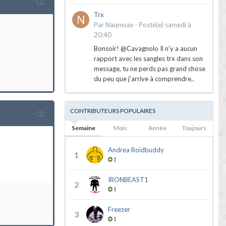
Trx
Par
Naqmuay
·
Posté(e)
samedi à
20:40
Bonsoir! @Cavagnolo Il n’y a aucun
rapport avec les sangles trx dans son
message, tu ne perds pas grand chose
du peu que j’arrive à comprendre..
CONTRIBUTEURS POPULAIRES
Semaine
Mois
Année
Toujours
Andrea Roidbuddy
1
1
IRONBEAST1
2
1
Freezer
3
1