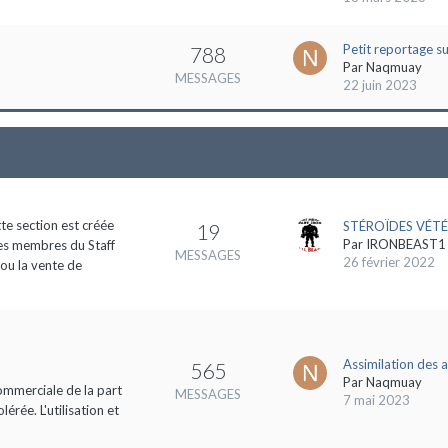
Petit reportage s
788
Par
Naqmuay
MESSAGES
22 juin 2023
tte section est créée
STÉROÏDES VÉTÉ
19
Par
IRONBEAST1
des membres du Staff
MESSAGES
26 février 2022
 ou la vente de
Assimilation des 
565
Par
Naqmuay
commerciale de la part
MESSAGES
7 mai 2023
rée. L'utilisation et