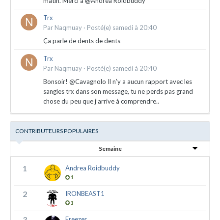
matin. Merci à @Andrea Roidbuddy
Trx
Par
Naqmuay
·
Posté(e)
samedi à 20:40
Ça parle de dents de dents
Trx
Par
Naqmuay
·
Posté(e)
samedi à 20:40
Bonsoir! @Cavagnolo Il n’y a aucun rapport avec les
sangles trx dans son message, tu ne perds pas grand
chose du peu que j’arrive à comprendre..
CONTRIBUTEURS POPULAIRES
Semaine
1
Andrea Roidbuddy
1
2
IRONBEAST1
1
3
Freezer