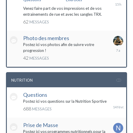
il
y
Venez faire part de vos impressions et de vos
a
entrainements de rue et avec les sangles TRX.
15
62
MESSAGES
heures
Photo des membres
Postez ici vos photos afin de suivre votre
18
progression !
octobre
42
MESSAGES
2016
NUTRITION
Questions
14
février
Postez ici vos questions sur la Nutrition Sportive
688
MESSAGES
Prise de Masse
Postez ici vos programmes nutritionnels pour la