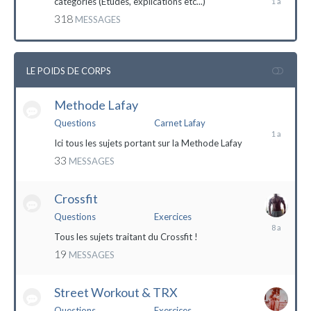
catégories (Etudes, explications etc...)
mai
318
MESSAGES
2023
LE POIDS DE CORPS
Methode Lafay
17
janvier
Questions
Carnet Lafay
2023
Ici tous les sujets portant sur la Methode Lafay
33
MESSAGES
Crossfit
Questions
Exercices
27
décembre
Tous les sujets traitant du Crossfit !
2015
19
MESSAGES
Street Workout & TRX
Questions
Exercices