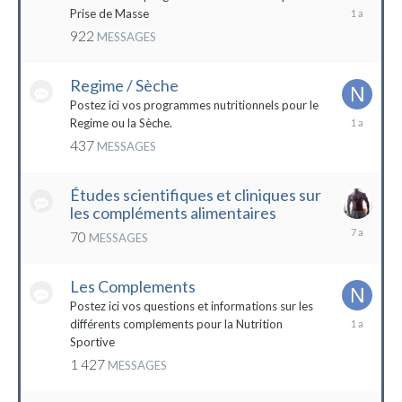
19
Prise de Masse
décembre
922
MESSAGES
2022
Regime / Sèche
Postez ici vos programmes nutritionnels pour le
18
Regime ou la Sèche.
mars
437
MESSAGES
2023
Études scientifiques et cliniques sur
les compléments alimentaires
18
70
MESSAGES
octobre
2016
Les Complements
Postez ici vos questions et informations sur les
3
différents complements pour la Nutrition
janvier
Sportive
2023
1 427
MESSAGES