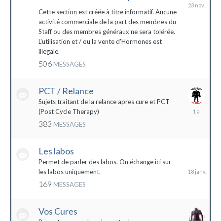
23
novembre
Cette section est créée à titre informatif. Aucune
2023
activité commerciale de la part des membres du
Staff ou des membres généraux ne sera tolérée.
L'utilisation et / ou la vente d'Hormones est
illegale.
506
MESSAGES
PCT / Relance
Sujets traitant de la relance apres cure et PCT
13
(Post Cycle Therapy)
mai
383
MESSAGES
2023
Les labos
18
janvier
Permet de parler des labos. On échange ici sur
les labos uniquement.
169
MESSAGES
Vos Cures