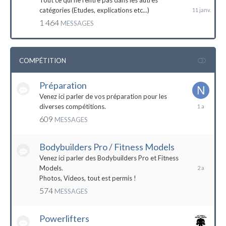
Tout ce qui ne rentre pas dans les autres
catégories (Etudes, explications etc...)
1 464
MESSAGES
COMPÉTITION
Préparation
Venez ici parler de vos préparation pour les
14
diverses compétitions.
décembre
609
MESSAGES
2022
Bodybuilders Pro / Fitness Models
10
décembre
Venez ici parler des Bodybuilders Pro et Fitness
2021
Models.
Photos, Videos, tout est permis !
574
MESSAGES
Powerlifters