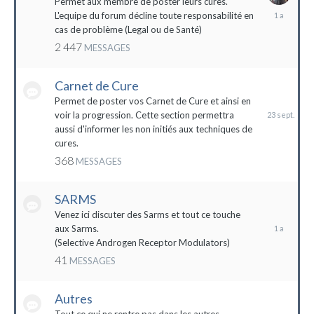
Permet aux membre de poster leurs cures.
28
L'equipe du forum décline toute responsabilité en
avril
cas de problème (Legal ou de Santé)
2023
2 447
MESSAGES
Carnet de Cure
23
septembre
Permet de poster vos Carnet de Cure et ainsi en
2023
voir la progression. Cette section permettra
aussi d'informer les non initiés aux techniques de
cures.
368
MESSAGES
SARMS
28
décembre
Venez ici discuter des Sarms et tout ce touche
2022
aux Sarms.
(Selective Androgen Receptor Modulators)
41
MESSAGES
Autres
11
janvier