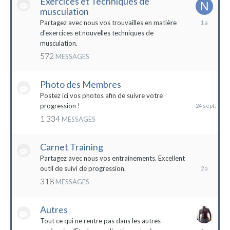
Exercices et Techniques de
musculation
25
Partagez avec nous vos trouvailles en matière
décembre
d'exercices et nouvelles techniques de
2022
musculation.
572
MESSAGES
Photo des Membres
24
septembre
Postez ici vos photos afin de suivre votre
2023
progression !
1 334
MESSAGES
Carnet Training
28
mai
Partagez avec nous vos entrainements. Excellent
2022
outil de suivi de progression.
318
MESSAGES
Autres
Tout ce qui ne rentre pas dans les autres
10