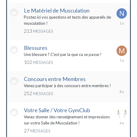
2022
Le Matériel de Musculation
Postez ici vos questions et tests des appareils de
8
musculation !
février
213
MESSAGES
2023
Blessures
Une blessure ? C'est par la que ca se passe !
19
102
MESSAGES
janvier
2017
Concours entre Membres
22
avril
Venez participer à des concours entre membres !
2016
252
MESSAGES
Votre Salle / Votre GymClub
Venez donner des renseignement et impressions
26
sur votre Salle de Musculation !
novembre
27
MESSAGES
2017