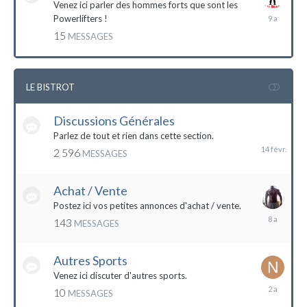
Venez ici parler des hommes forts que sont les
7
Powerlifters !
décembre
15
MESSAGES
2014
LE BISTROT
Discussions Générales
14
février
Parlez de tout et rien dans cette section.
2 596
MESSAGES
Achat / Vente
Postez ici vos petites annonces d'achat / vente.
9
143
MESSAGES
mars
2016
Autres Sports
Venez ici discuter d'autres sports.
18
10
MESSAGES
février