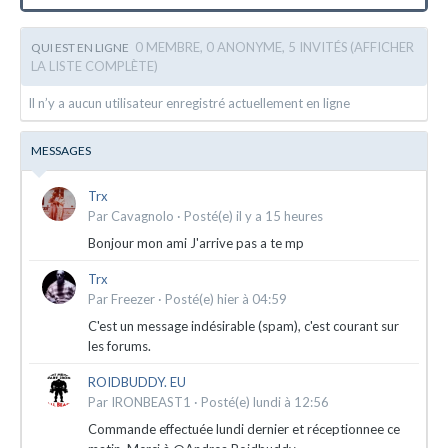
0 MEMBRE, 0 ANONYME, 5 INVITÉS
(AFFICHER
QUI EST EN LIGNE
LA LISTE COMPLÈTE)
Il n’y a aucun utilisateur enregistré actuellement en ligne
MESSAGES
Trx
Par
Cavagnolo
·
Posté(e)
il y a 15 heures
Bonjour mon ami J'arrive pas a te mp
Trx
Par
Freezer
·
Posté(e)
hier à 04:59
C'est un message indésirable (spam), c'est courant sur
les forums.
ROIDBUDDY. EU
Par
IRONBEAST1
·
Posté(e)
lundi à 12:56
Commande effectuée lundi dernier et réceptionnee ce